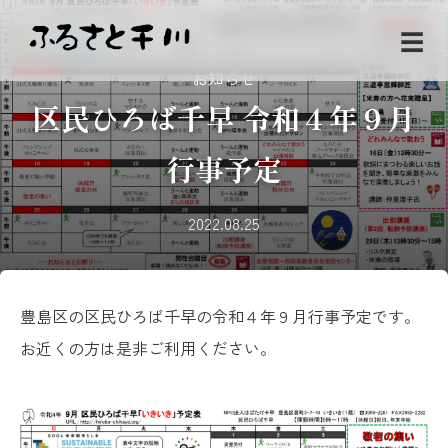
☰
お知らせ
区民ひろば千早 令和４年９月
行事予定
2022.08.25
豊島区の区民ひろば千早の令和４年９月行事予定です。
お近くの方は是非ご利用ください。