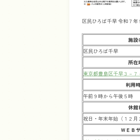
区民ひろば千早 令和７年
施設
区民ひろば千早
所在
東京都豊島区千早３－７
利用
午前９時から午後５時
休館
祝日・年末年始（１２月
ＷＥＢ