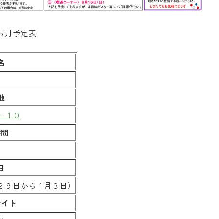
５月予定表
名
地
－１０
時間
日
２９日から１月３日）
サイト