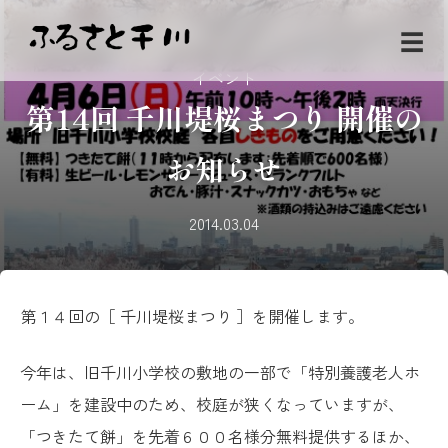
☰
イベント
第14回 千川堤桜まつり 開催の
お知らせ
2014.03.04
第１４回の［ 千川堤桜まつり ］を開催します。
今年は、旧千川小学校の敷地の一部で「特別養護老人ホ
ーム」を建設中のため、校庭が狭くなっていますが、
「つきたて餅」を先着６００名様分無料提供するほか、