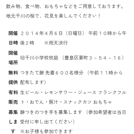
飲み物、食べ物、おもちゃなどをご用意しております。
地元千川の桜で、花見を楽しんでください！
開催
２０１４年４月６日（日曜日） 午前１０時から午
日時
後２時 ※雨天決行
開催
旧千川小学校校庭 （豊島区要町３－５４－１６）
場所
無料
つきたて餅 先着６００名様分 （午前１１時から
提供
配布します）
有料
生ビール・レモンサワー・ジュース フランクフル
販売
ト・おでん・豚汁・スナックカツ おもちゃ
募集
餅つきのつき手を募集します （参加希望者は当日
しま
受付に申し出てください）
す
※お子様も参加できます