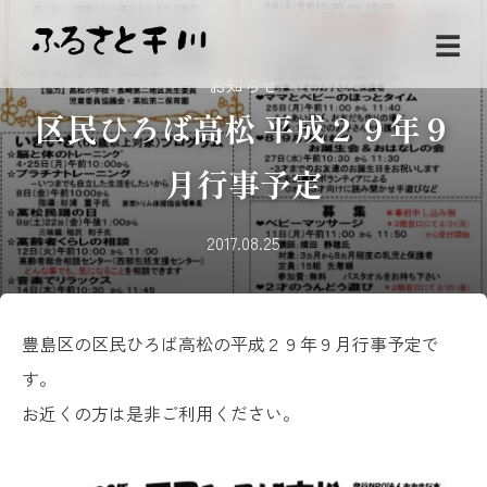
☰
お知らせ
区民ひろば高松 平成２９年９
月行事予定
2017.08.25
豊島区の区民ひろば高松の平成２９年９月行事予定で
す。
お近くの方は是非ご利用ください。